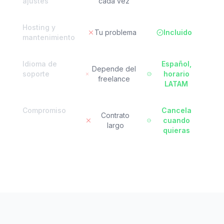
ajustes
cada vez
Hosting y
Tu problema
Incluido
mantenimiento
Idioma de
Español,
Depende del
soporte
horario
freelance
LATAM
Compromiso
Cancela
Contrato
cuando
largo
quieras