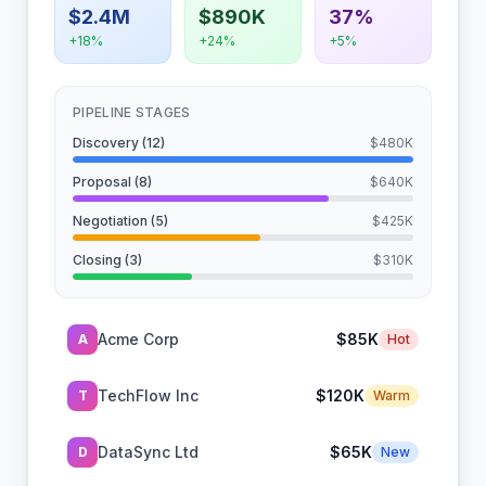
$2.4M
$890K
37%
+18%
+24%
+5%
PIPELINE STAGES
Discovery
(
12
)
$480K
Proposal
(
8
)
$640K
Negotiation
(
5
)
$425K
Closing
(
3
)
$310K
Acme Corp
$85K
A
Hot
TechFlow Inc
$120K
T
Warm
DataSync Ltd
$65K
D
New