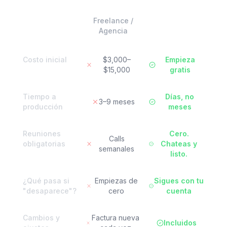
Freelance /
Agent UI
Agencia
Costo inicial
$3,000–
Empieza
$15,000
gratis
Tiempo a
Días, no
3–9 meses
producción
meses
Reuniones
Cero.
Calls
obligatorias
Chateas y
semanales
listo.
¿Qué pasa si
Empiezas de
Sigues con tu
"desaparece"?
cero
cuenta
Cambios y
Factura nueva
Incluidos