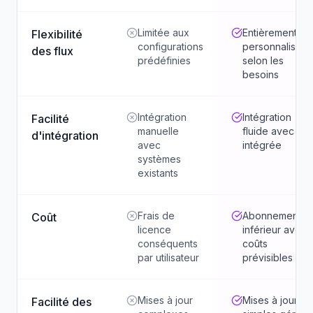
Limitée aux
Entièrement
Flexibilité
configurations
personnalisabl
des flux
prédéfinies
selon les
besoins
Intégration
Intégration
Facilité
manuelle
fluide avec API
d'intégration
avec
intégrée
systèmes
existants
Frais de
Abonnement
Coût
licence
inférieur avec
conséquents
coûts
par utilisateur
prévisibles
Mises à jour
Mises à jour
Facilité des