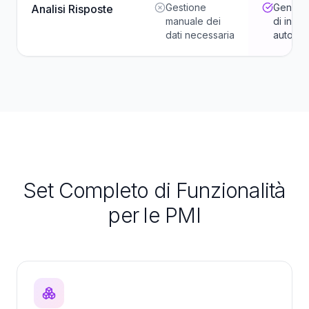
Gestione
Genera
Analisi Risposte
manuale dei
di insig
dati necessaria
automat
Set Completo di Funzionalità
per le PMI