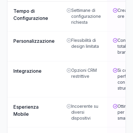
Settimane di
Crea in
Tempo di
configurazione
ore
Configurazione
richiesta
Flessibilità di
Control
Personalizzazione
design limitata
totale s
brandin
Opzioni CRM
Si conn
Integrazione
restrittive
perfett
con qua
strumen
Incoerente su
Ottimiz
Esperienza
diversi
per qual
Mobile
dispositivi
smartp