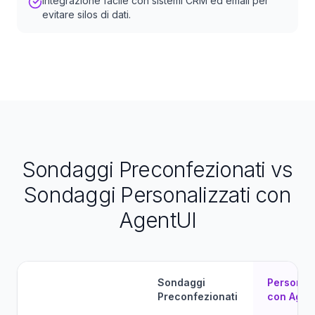
Integrazione facile con sistemi CRM ed email per
evitare silos di dati.
Sondaggi Preconfezionati vs
Sondaggi Personalizzati con
AgentUI
Sondaggi
Personali
Preconfezionati
con Agen