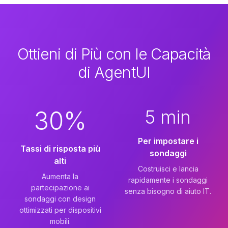
Ottieni di Più con le Capacità
di AgentUI
30%
5 min
Per impostare i
Tassi di risposta più
sondaggi
alti
Costruisci e lancia
Aumenta la
rapidamente i sondaggi
partecipazione ai
senza bisogno di aiuto IT.
sondaggi con design
ottimizzati per dispositivi
mobili.