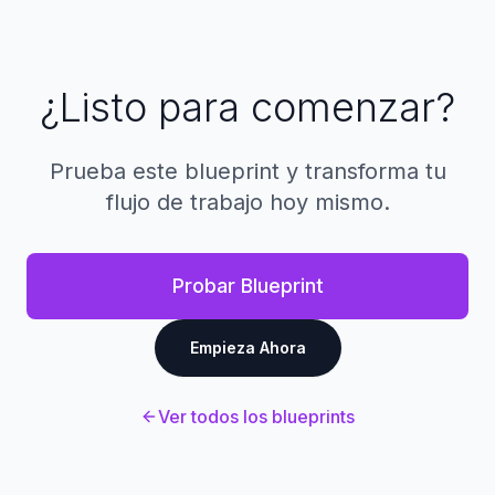
automáticamente a los solicitantes.
encargo. Los empleadores pueden configurar
pagos basados en hitos, facturación por hora
o compensación basada en proyectos. Los
fondos se mantienen en custodia y se liberan
¿Listo para comenzar?
al completar el trabajo.
Prueba este blueprint y transforma tu
flujo de trabajo hoy mismo.
Probar Blueprint
Empieza Ahora
Ver todos los blueprints