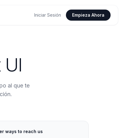
Iniciar Sesión
Empieza Ahora
 UI
po al que te
ción.
er ways to reach us