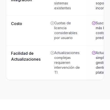
sistemas
soporte 
existentes
incorpo
Cuotas de
Suscripc
Costo
licencia
más baja
considerables
costos
por usuario
predeci
Actualizaciones
Actualiz
Facilidad de
complejas
simples
Actualizaciones
requieren
gestion
intervención de
dentro d
TI
platafor