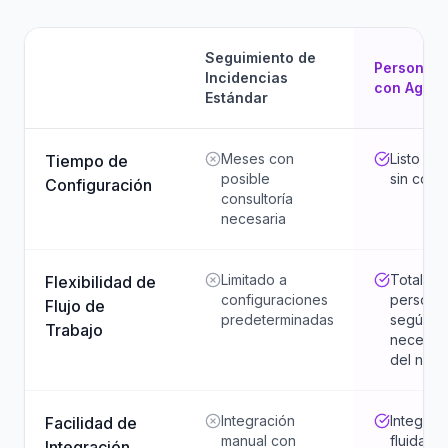
Seguimiento de
Personali
Incidencias
con Agent
Estándar
Meses con
Listo en 
Tiempo de
posible
sin consu
Configuración
consultoría
necesaria
Limitado a
Totalme
Flexibilidad de
configuraciones
personal
Flujo de
predeterminadas
según
Trabajo
necesid
del neg
Integración
Integrac
Facilidad de
manual con
fluida c
Integración