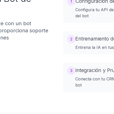
Configuración de
1
Configura tu API d
del bot
nte con un bot
proporciona soporte
unes
Entrenamiento d
2
Entrena la IA en tu
Integración y P
3
Conecta con tu CRM 
bot