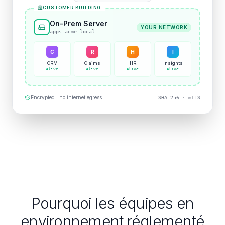
CUSTOMER BUILDING
On-Prem Server
YOUR NETWORK
apps.acme.local
C
R
H
I
CRM
Claims
HR
Insights
live
live
live
live
Encrypted · no internet egress
SHA-256 · mTLS
Pourquoi les équipes en
environnement réglementé