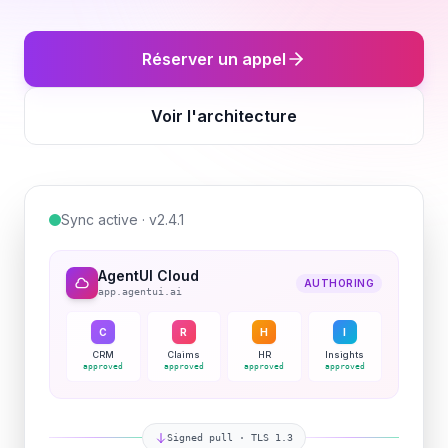
Réserver un appel
Voir l'architecture
Sync active · v2.4.1
AgentUI Cloud
AUTHORING
app.agentui.ai
C
R
H
I
CRM
Claims
HR
Insights
approved
approved
approved
approved
Signed pull · TLS 1.3