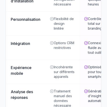
d'installation
nécessaire
heures
Flexibilité de
Contrôle
Personnalisation
design
total sur le
limitée
branding
Options CRM
Connexion
Intégration
restrictives
fluide avec
tout outil
Incohérente
Optimisé
Expérience
sur différents
pour tout
mobile
appareils
smartphone
Traitement
Génération
Analyse des
manuel des
d'insights
réponses
données
automatisée
nécessaire